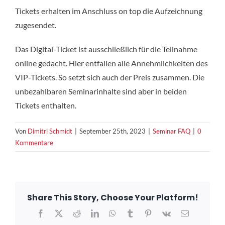
Tickets erhalten im Anschluss on top die Aufzeichnung
zugesendet.
Das Digital-Ticket ist ausschließlich für die Teilnahme
online gedacht. Hier entfallen alle Annehmlichkeiten des
VIP-Tickets. So setzt sich auch der Preis zusammen. Die
unbezahlbaren Seminarinhalte sind aber in beiden
Tickets enthalten.
Von
Dimitri Schmidt
|
September 25th, 2023
|
Seminar FAQ
|
0
Kommentare
Share This Story, Choose Your Platform!
Facebook
X
Reddit
LinkedIn
WhatsApp
Tumblr
Pinterest
Vk
E-
Mail