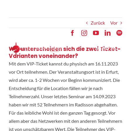
Zum
Inhalt
springen
Zurück
Vor
Wie unterscheiden sich die zwei Ticket-
MENU
Varianten voneinander?
Mit dem VIP-Ticket kannst du physisch am 16.11.2023
vor Ort teilnehmen. Der Veranstaltungsort ist in Erfurt,
Media
wird aber ca. 1-2 Wochen vor Beginn kommuniziert. Die
Entscheidung für die Location fällen wir je nach
Akademie
Teilnehmerzahl. Unser letztes Seminar am 14.09.2023
haben wir mit 52 Teilnehmern im Radisson abgehalten.
Für das leibliche Wohl ist den ganzen Tag gesorgt. Vor
allem aber das Netzwerken mit den anderen Teilnehmern
ist von unschätzbarem Wert. Die Teilnehmer des VIP-