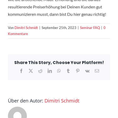
resultierende Preiserhöhung bei Deinen Kunden gut
kommunizieren musst, dann bist Du hier genau richtig!
Von
Dimitri Schmidt
|
September 25th, 2023
|
Seminar FAQ
|
0
Kommentare
Share This Story, Choose Your Platform!
Facebook
X
Reddit
LinkedIn
WhatsApp
Tumblr
Pinterest
Vk
E-
Mail
Über den Autor:
Dimitri Schmidt