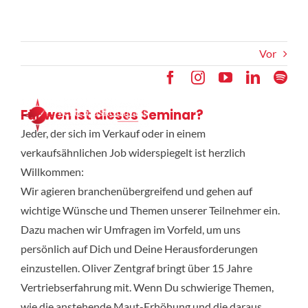
Zum
Inhalt
springen
Vor
Für wen ist dieses Seminar?
MENU
Jeder, der sich im Verkauf oder in einem
verkaufsähnlichen Job widerspiegelt ist herzlich
Media
Willkommen:
Wir agieren branchenübergreifend und gehen auf
wichtige Wünsche und Themen unserer Teilnehmer ein.
Akademie
Dazu machen wir Umfragen im Vorfeld, um uns
persönlich auf Dich und Deine Herausforderungen
einzustellen. Oliver Zentgraf bringt über 15 Jahre
Vertriebserfahrung mit. Wenn Du schwierige Themen,
wie die anstehende Maut-Erhöhung und die daraus